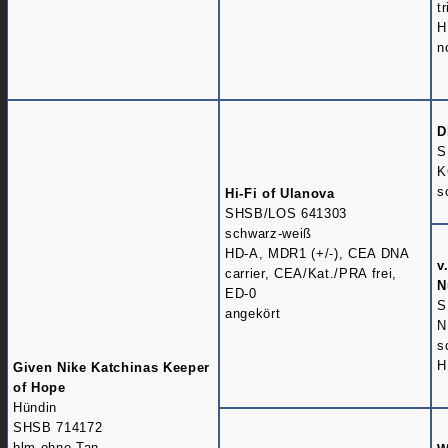
t
H
n
D
S
K
s
Hi-Fi of Ulanova
SHSB/LOS 641303
schwarz-weiß
HD-A, MDR1 (+/-), CEA DNA
v
carrier, CEA/Kat./PRA frei,
N
ED-0
S
angekört
N
s
H
Given Nike Katchinas Keeper
of Hope
Hündin
SHSB 714172
blm ohne Tan