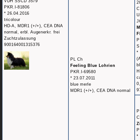
VDH SSCD 3579
2
PKR.I-81806
C
* 26.04.2016
U
tricolour
J
HD-A, MDR1 (+/+), CEA DNA
M
normal, erbl. Augenerkr. frei
F
Zuchtzulassung
P
900164001315376
S
*
(
PL Ch
b
Feeling Blue Lohrien
H
PKR.I-69580
c
* 23.07.2011
0
blue merle
9
MDR1 (+/+), CEA DNA normal
P
C
Z
P
*