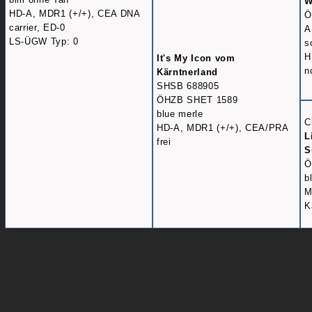
W
HD-A, MDR1 (+/+), CEA DNA
Ö
carrier, ED-0
A
LS-ÜGW Typ: 0
s
H
It's My Icon vom
n
Kärntnerland
SHSB 688905
ÖHZB SHET 1589
blue merle
C
HD-A, MDR1 (+/+), CEA/PRA
L
frei
S
Ö
b
M
K