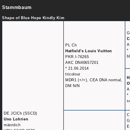
Stammbaum
Shape of Blue Hope Kindly Kim
G
C
A
PL Ch
*
Hatfield's Louis Vuitton
b
PKR.I-76265
AKC DN40657201
* 21.06.2014
tricolour
H
MDR1 (+/+), CEA DNA normal,
O
DM N/N
A
*
s
DE JClCh (SSCD)
C
Uno Lohrien
G
männlich
E