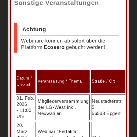
Sonstige Veranstaltungen
Achtung
Webinare können ab sofort über die
Plattform
Ecosero
gebucht werden!
Datum /
Veranstaltung / Thema
Straße / Ort
Hinw
Uhrzeit
01. Feb.
Mitgliederversammlung
Neustadterstr.
2026
der LG-West inkl.
5
- 11:00
Neuwahlen
56593 Epgert
Uhr
20.
März
Webinar "Fertalität