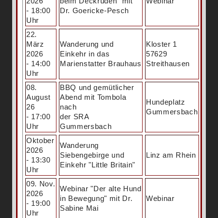
2026
beim Deckrüden" mit
Webinar
- 18:00
Dr. Goericke-Pesch
Uhr
22.
März
Wanderung und
Kloster 1
2026
Einkehr in das
57629
- 14:00
Marienstatter Brauhaus
Streithausen
Uhr
08.
BBQ und gemütlicher
August
Abend mit Tombola
Hundeplatz
26
nach
Gummersbach
- 17:00
der SRA
Uhr
Gummersbach
Oktober
Wanderung
2026
Siebengebirge und
Linz am Rhein
- 13:30
Einkehr "Little Britain"
Uhr
09. Nov.
Webinar "Der alte Hund
2026
in Bewegung" mit Dr.
Webinar
- 19:00
Sabine Mai
Uhr